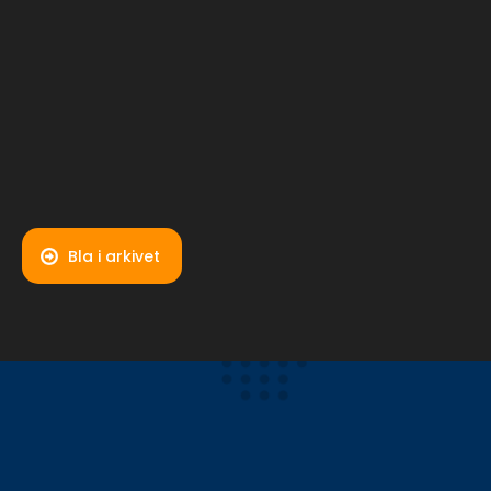
av BN 871
Bla i arkivet