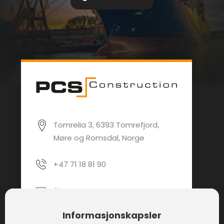
Tomrelia 3, 6393 Tomrefjord,
Møre og Romsdal, Norge
+47 71 18 81 90
firmapost@pcsas.no
Informasjonskapsler