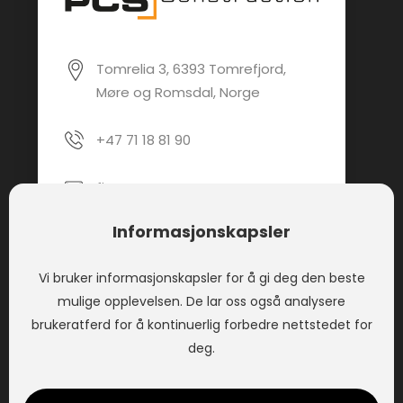
Tomrelia 3, 6393 Tomrefjord,
Møre og Romsdal, Norge
+47 71 18 81 90
firmapost@pcsas.no
Informasjonskapsler
PCS Construction AS
Vi bruker informasjonskapsler for å gi deg den beste
mulige opplevelsen. De lar oss også analysere
PCS Construction tilbyr tjenester innen
brukeratferd for å kontinuerlig forbedre nettstedet for
overflatebehandling. Vårt mål er å levere på en
deg.
sikker og rasjonell måte.
En del av
PCS Group